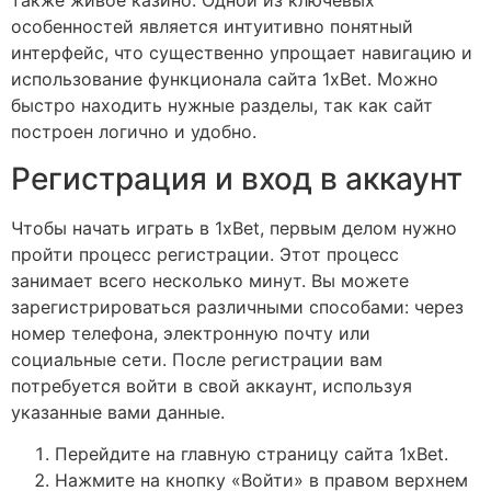
также живое казино. Одной из ключевых
особенностей является интуитивно понятный
интерфейс, что существенно упрощает навигацию и
использование функционала сайта 1xBet. Можно
быстро находить нужные разделы, так как сайт
построен логично и удобно.
Регистрация и вход в аккаунт
Чтобы начать играть в 1xBet, первым делом нужно
пройти процесс регистрации. Этот процесс
занимает всего несколько минут. Вы можете
зарегистрироваться различными способами: через
номер телефона, электронную почту или
социальные сети. После регистрации вам
потребуется войти в свой аккаунт, используя
указанные вами данные.
Перейдите на главную страницу сайта 1xBet.
Нажмите на кнопку «Войти» в правом верхнем