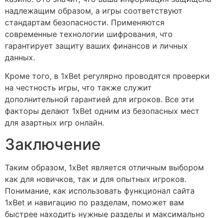
надлежащим образом, а игры соответствуют
стандартам безопасности. Применяются
современные технологии шифрования, что
гарантирует защиту ваших финансов и личных
данных.
Кроме того, в 1xBet регулярно проводятся проверки
на честность игры, что также служит
дополнительной гарантией для игроков. Все эти
факторы делают 1xBet одним из безопасных мест
для азартных игр онлайн.
Заключение
Таким образом, 1xBet является отличным выбором
как для новичков, так и для опытных игроков.
Понимание, как использовать функционал сайта
1xBet и навигацию по разделам, поможет вам
быстрее находить нужные разделы и максимально