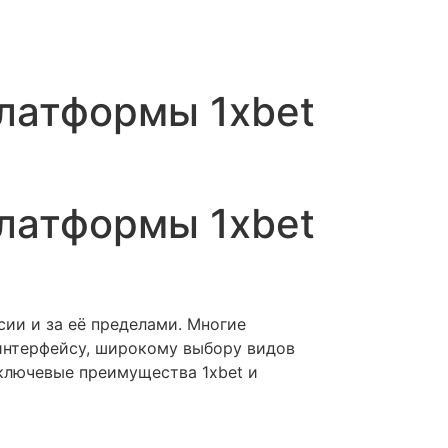
латформы 1xbet
латформы 1xbet
сии и за её пределами. Многие
интерфейсу, широкому выбору видов
ключевые преимущества 1xbet и