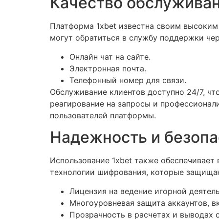
Качество обслуживан
Платформа 1xbet известна своим высоким
могут обратиться в службу поддержки чер
Онлайн чат на сайте.
Электронная почта.
Телефонный номер для связи.
Обслуживание клиентов доступно 24/7, ч
реагирование на запросы и профессионал
пользователей платформы.
Надежность и безопа
Использование 1xbet также обеспечивает
технологии шифрования, которые защищаю
Лицензия на ведение игорной деятел
Многоуровневая защита аккаунтов, 
Прозрачность в расчетах и выводах 