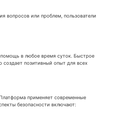
ия вопросов или проблем, пользователи
 помощь в любое время суток. Быстрое
о создает позитивный опыт для всех
. Платформа применяет современные
спекты безопасности включают: