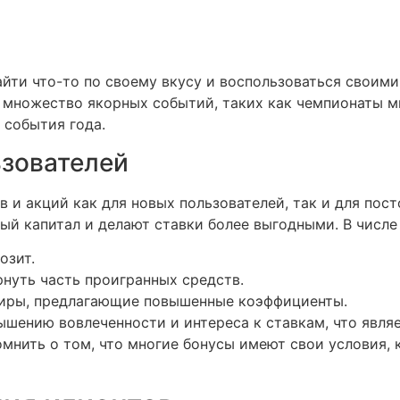
йти что-то по своему вкусу и воспользоваться своими
, множество якорных событий, таких как чемпионаты 
 события года.
ьзователей
в и акций как для новых пользователей, так и для пос
ый капитал и делают ставки более выгодными. В числе
озит.
рнуть часть проигранных средств.
ниры, предлагающие повышенные коэффициенты.
вышению вовлеченности и интереса к ставкам, что явл
омнить о том, что многие бонусы имеют свои условия,