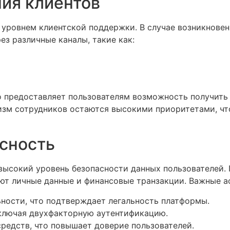
ия клиентов
 уровнем клиентской поддержки. В случае возникновен
ез различные каналы, такие как:
то предоставляет пользователям возможность получить
изм сотрудников остаются высокими приоритетами, чт
сность
 высокий уровень безопасности данных пользователей
т личные данные и финансовые транзакции. Важные а
ьности, что подтверждает легальность платформы.
включая двухфакторную аутентификацию.
средств, что повышает доверие пользователей.