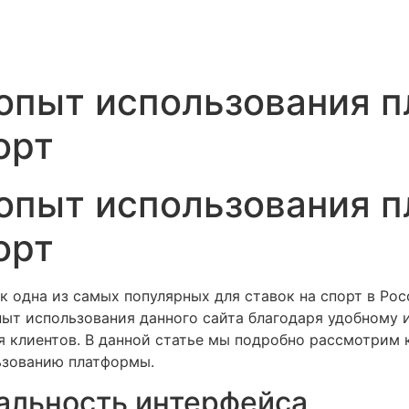
опыт использования п
орт
опыт использования п
орт
к одна из самых популярных для ставок на спорт в Рос
ыт использования данного сайта благодаря удобному 
я клиентов. В данной статье мы подробно рассмотрим 
ьзованию платформы.
альность интерфейса